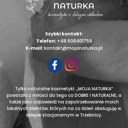
Szybki kontakt:
Telefon:
+48 608401759
E-mail:
kontakt@mojanaturka.pl
Tylko naturalne kosmetyki: „MOJA NATURKA”
powstała z miłości do tego co DOBRE i NATURALNE, a
także jako odpowiedź na zapotrzebowanie moich
lokalnych klientów, których na co dzień obsługuję w
sklepie stacjonarnym w Trzebnicy.