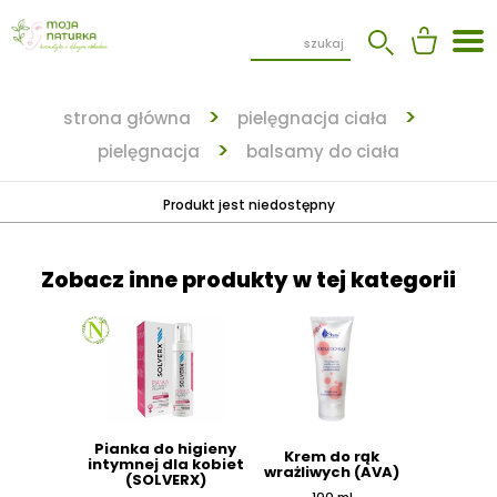
strona główna
pielęgnacja ciała
pielęgnacja
balsamy do ciała
Produkt jest niedostępny
Zobacz inne produkty w tej kategorii
Pianka do higieny
Krem do rąk
intymnej dla kobiet
wrażliwych (AVA)
(SOLVERX)
100 ml