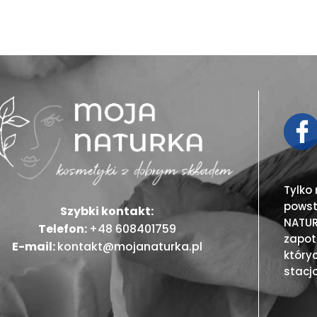
Tylko
powst
Szybki kontakt:
NATUR
Telefon:
+48 608401759
zapot
E-mail:
kontakt@mojanaturka.pl
który
stacj