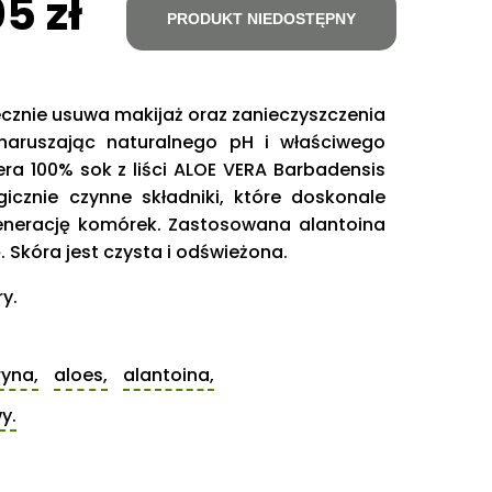
5 zł
PRODUKT NIEDOSTĘPNY
ecznie usuwa makijaż oraz zanieczyszczenia
e naruszając naturalnego pH i właściwego
era 100% sok z liści ALOE VERA Barbadensis
icznie czynne składniki, które doskonale
generację komórek. Zastosowana alantoina
 Skóra jest czysta i odświeżona.
y.
ryna,
aloes,
alantoina,
y.