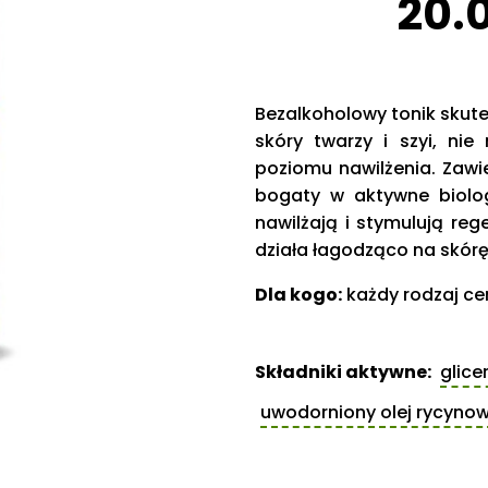
20.0
Bezalkoholowy tonik skut
skóry twarzy i szyi, ni
poziomu nawilżenia. Zawi
bogaty w aktywne biolog
nawilżają i stymulują re
działa łagodząco na skórę.
Dla kogo:
każdy rodzaj cer
Składniki aktywne:
glice
uwodorniony olej rycynow