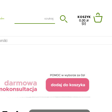
KOSZYK
0,00 zł
(0)
oniki