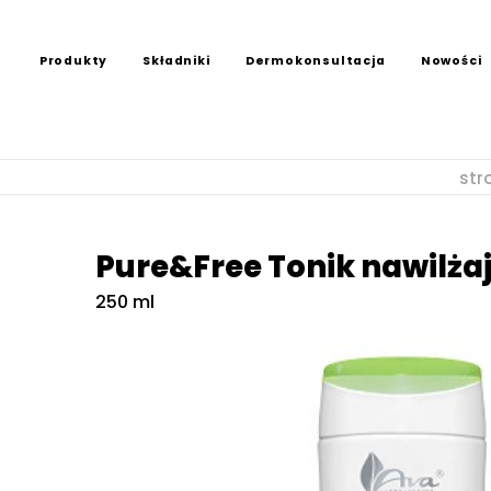
Produkty
Składniki
Dermokonsultacja
Nowości
str
Pure&Free Tonik nawilża
250 ml