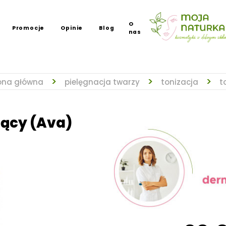
O
Promocje
Opinie
Blog
nas
ona główna
pielęgnacja twarzy
tonizacja
t
jący (Ava)