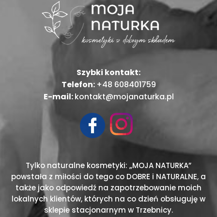
Szybki kontakt:
Telefon:
+48 608401759
E-mail:
kontakt@mojanaturka.pl
Tylko naturalne kosmetyki: „MOJA NATURKA”
powstała z miłości do tego co DOBRE i NATURALNE, a
także jako odpowiedź na zapotrzebowanie moich
lokalnych klientów, których na co dzień obsługuję w
sklepie stacjonarnym w Trzebnicy.