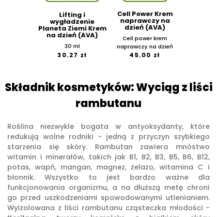
Cell Power Krem
Lifting i
naprawczy na
wygładzenie
dzień (AVA)
Planeta Ziemi Krem
na dzień (AVA)
Cell power krem
30 ml
naprawczy na dzień
30.27 zł
45.00 zł
Składnik kosmetyków: Wyciąg z liści
rambutanu
Roślina niezwykle bogata w antyoksydanty, które
redukują wolne rodniki - jedną z przyczyn szybkiego
starzenia się skóry. Rambutan zawiera mnóstwo
witamin i minerałów, takich jak B1, B2, B3, B5, B6, B12,
potas, wapń, mangan, magnez, żelazo, witamina C i
błonnik. Wszystko to jest bardzo ważne dla
funkcjonowania organizmu, a na dłuższą metę chroni
go przed uszkodzeniami spowodowanymi utlenianiem.
Wyizolowana z liści rambutanu cząsteczka młodości -