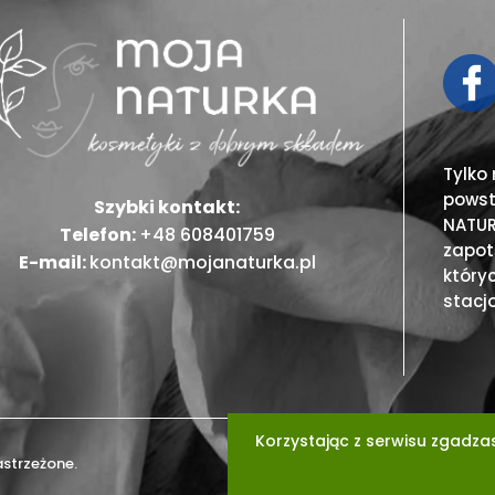
Tylko
powst
Szybki kontakt:
NATUR
Telefon:
+48 608401759
zapot
E-mail:
kontakt@mojanaturka.pl
który
stacj
Korzystając z serwisu zgadza
strzeżone.