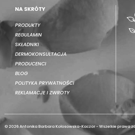
NA SKRÓTY
PRODUKTY
REGULAMIN
SKŁADNIKI
DERMOKONSULTACJA
PRODUCENCI
BLOG
POLITYKA PRYWATNOŚCI
REKLAMACJE I ZWROTY
© 2026 Antonika Barbara Kołosowska-Kaczor - Wszelkie prawa za