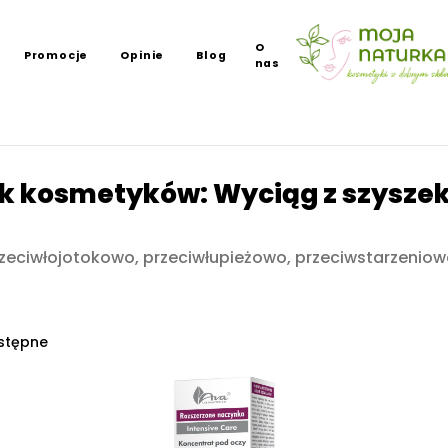
O
Promocje
Opinie
Blog
nas
k kosmetyków: Wyciąg z szysze
przeciwłojotokowo, przeciwłupieżowo, przeciwstarzenio
.
stępne