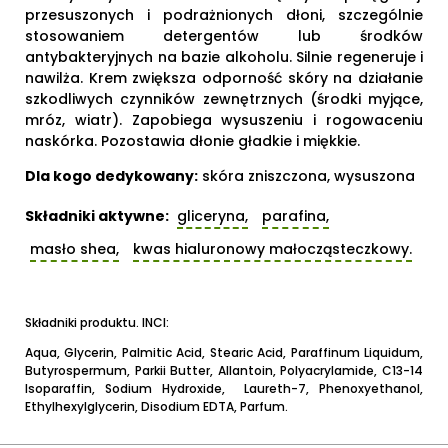
przesuszonych i podrażnionych dłoni, szczególnie
stosowaniem detergentów lub środków
antybakteryjnych na bazie alkoholu. Silnie regeneruje i
nawilża. Krem zwiększa odporność skóry na działanie
szkodliwych czynników zewnętrznych (środki myjące,
mróz, wiatr). Zapobiega wysuszeniu i rogowaceniu
naskórka. Pozostawia dłonie gładkie i miękkie.
Dla kogo dedykowany:
skóra zniszczona, wysuszona
Składniki aktywne:
gliceryna,
parafina,
masło shea,
kwas hialuronowy małocząsteczkowy.
Składniki produktu. INCI:
Aqua, Glycerin, Palmitic Acid, Stearic Acid, Paraffinum Liquidum,
Butyrospermum, Parkii Butter, Allantoin, Polyacrylamide, C13-14
Isoparaffin, Sodium Hydroxide, Laureth-7, Phenoxyethanol,
Ethylhexylglycerin, Disodium EDTA, Parfum.