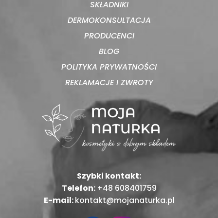
SKŁADNIKI
DERMOKONSULTACJA
PRODUCENCI
BLOG
POLITYKA PRYWATNOŚCI
REKLAMACJE I ZWROTY
Szybki kontakt:
Telefon:
+48 608401759
E-mail:
kontakt@mojanaturka.pl