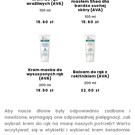
masłem Shea dla
wrażliwych (AVA)
bardzo suchej
skóry (AVA)
100 ml
100 ml
15.60 zł
15.60 zł
Krem maska do
Balsam do rąk z
wysuszonych rąk
rokitnikiem (AVA)
(AVA)
200 ml
200 ml
19.50 zł
22.00 zł
Aby nasze dłonie były odpowiednio zadbane i
nawilżone, wymagają one odpowiedniej pielęgnacji. Jak
wybrać krem do rąk na miarę naszych potrzeb? Warto
wczytywać się w etykietki i wybierać krem świadomie.