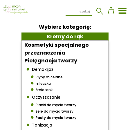
Wybierz kategorię:
Kremy do rąk
Kosmetyki specjalnego
przeznaczenia
Pielęgnacja twarzy
●
Demakijaż
●
Płyny micelane
●
mleczka
●
śmietanki
●
Oczyszczanie
●
Pianki do mycia twarzy
●
żele do mycia twarzy
●
Pasty do mycia twarzy
●
Tonizacja