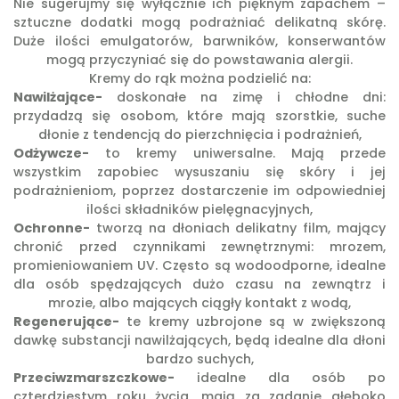
Nie sugerujmy się wyłącznie ich pięknym zapachem –
sztuczne dodatki mogą podrażniać delikatną skórę.
Duże ilości emulgatorów, barwników, konserwantów
mogą przyczyniać się do powstawania alergii.
Kremy do rąk można podzielić na:
Nawilżające-
doskonałe na zimę i chłodne dni:
przydadzą się osobom, które mają szorstkie, suche
dłonie z tendencją do pierzchnięcia i podrażnień,
Odżywcze-
to kremy uniwersalne. Mają przede
wszystkim zapobiec wysuszaniu się skóry i jej
podrażnieniom, poprzez dostarczenie im odpowiedniej
ilości składników pielęgnacyjnych,
Ochronne-
tworzą na dłoniach delikatny film, mający
chronić przed czynnikami zewnętrznymi: mrozem,
promieniowaniem UV. Często są wodoodporne, idealne
dla osób spędzających dużo czasu na zewnątrz i
mrozie, albo mających ciągły kontakt z wodą,
Regenerujące-
te kremy uzbrojone są w zwiększoną
dawkę substancji nawilżających, będą idealne dla dłoni
bardzo suchych,
Przeciwzmarszczkowe-
idealne dla osób po
czterdziestym roku życia, mają za zadanie głęboko