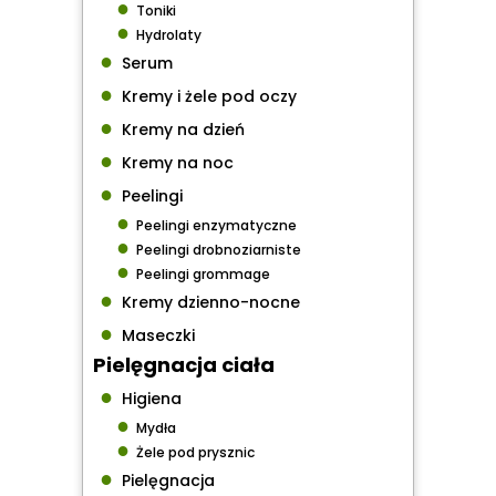
●
Toniki
●
Hydrolaty
●
Serum
●
Kremy i żele pod oczy
●
Kremy na dzień
●
Kremy na noc
●
Peelingi
●
Peelingi enzymatyczne
●
Peelingi drobnoziarniste
●
Peelingi grommage
●
Kremy dzienno-nocne
●
Maseczki
Pielęgnacja ciała
●
Higiena
●
Mydła
●
Żele pod prysznic
●
Pielęgnacja