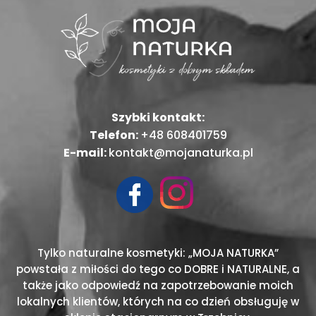
Szybki kontakt:
Telefon:
+48 608401759
E-mail:
kontakt@mojanaturka.pl
Tylko naturalne kosmetyki: „MOJA NATURKA”
powstała z miłości do tego co DOBRE i NATURALNE, a
także jako odpowiedź na zapotrzebowanie moich
lokalnych klientów, których na co dzień obsługuję w