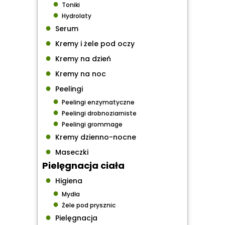
●
Toniki
●
Hydrolaty
●
Serum
●
Kremy i żele pod oczy
●
Kremy na dzień
●
Kremy na noc
●
Peelingi
●
Peelingi enzymatyczne
●
Peelingi drobnoziarniste
●
Peelingi grommage
●
Kremy dzienno-nocne
●
Maseczki
Pielęgnacja ciała
●
Higiena
●
Mydła
●
Żele pod prysznic
●
Pielęgnacja