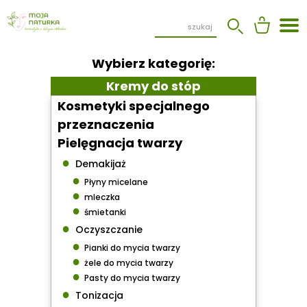
Wybierz kategorię:
Kremy do stóp
Kosmetyki specjalnego
przeznaczenia
Pielęgnacja twarzy
●
Demakijaż
●
Płyny micelane
●
mleczka
●
śmietanki
●
Oczyszczanie
●
Pianki do mycia twarzy
●
żele do mycia twarzy
●
Pasty do mycia twarzy
●
Tonizacja