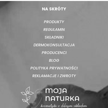
NA SKRÓTY
PRODUKTY
REGULAMIN
SKŁADNIKI
DERMOKONSULTACJA
PRODUCENCI
BLOG
POLITYKA PRYWATNOŚCI
REKLAMACJE I ZWROTY