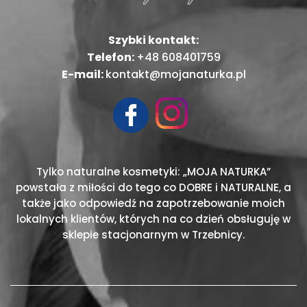
Szybki kontakt:
Telefon:
+48 608401759
E-mail:
kontakt@mojanaturka.pl
Tylko naturalne kosmetyki: „MOJA NATURKA”
powstała z miłości do tego co DOBRE i NATURALNE, a
także jako odpowiedź na zapotrzebowanie moich
lokalnych klientów, których na co dzień obsługuję w
sklepie stacjonarnym w Trzebnicy.