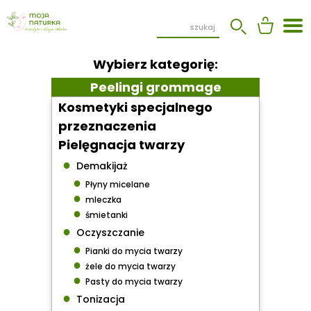
Wybierz kategorię:
Peelingi grommage
Kosmetyki specjalnego
przeznaczenia
Pielęgnacja twarzy
●
Demakijaż
●
Płyny micelane
●
mleczka
●
śmietanki
●
Oczyszczanie
●
Pianki do mycia twarzy
●
żele do mycia twarzy
●
Pasty do mycia twarzy
●
Tonizacja