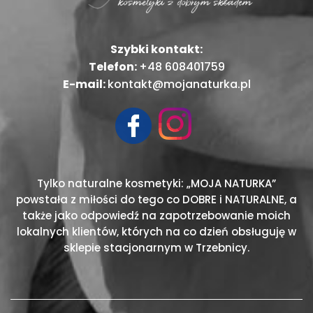
Szybki kontakt:
Telefon:
+48 608401759
E-mail:
kontakt@mojanaturka.pl
Tylko naturalne kosmetyki: „MOJA NATURKA”
powstała z miłości do tego co DOBRE i NATURALNE, a
także jako odpowiedź na zapotrzebowanie moich
lokalnych klientów, których na co dzień obsługuję w
sklepie stacjonarnym w Trzebnicy.