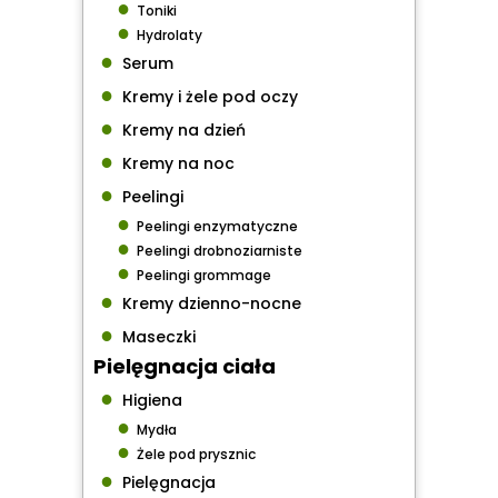
●
Toniki
●
Hydrolaty
●
Serum
●
Kremy i żele pod oczy
●
Kremy na dzień
●
Kremy na noc
●
Peelingi
●
Peelingi enzymatyczne
●
Peelingi drobnoziarniste
●
Peelingi grommage
●
Kremy dzienno-nocne
●
Maseczki
Pielęgnacja ciała
●
Higiena
●
Mydła
●
Żele pod prysznic
●
Pielęgnacja