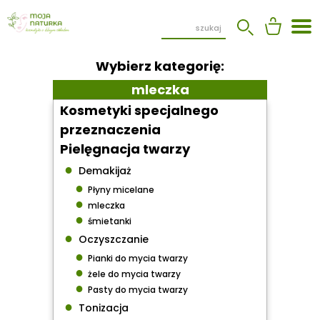
Wybierz kategorię:
mleczka
Kosmetyki specjalnego
przeznaczenia
Pielęgnacja twarzy
●
Demakijaż
●
Płyny micelane
●
mleczka
●
śmietanki
●
Oczyszczanie
●
Pianki do mycia twarzy
●
żele do mycia twarzy
●
Pasty do mycia twarzy
●
Tonizacja