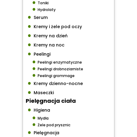
●
Toniki
●
Hydrolaty
●
Serum
●
Kremy i żele pod oczy
●
Kremy na dzień
●
Kremy na noc
●
Peelingi
●
Peelingi enzymatyczne
●
Peelingi drobnoziarniste
●
Peelingi grommage
●
Kremy dzienno-nocne
●
Maseczki
Pielęgnacja ciała
●
Higiena
●
Mydła
●
Żele pod prysznic
●
Pielęgnacja