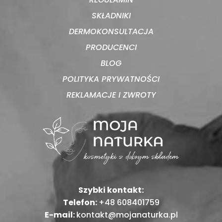
SKŁADNIKI
DERMOKONSULTACJA
PRODUCENCI
BLOG
POLITYKA PRYWATNOŚCI
REKLAMACJE I ZWROTY
Szybki kontakt:
Telefon:
+48 608401759
E-mail:
kontakt@mojanaturka.pl