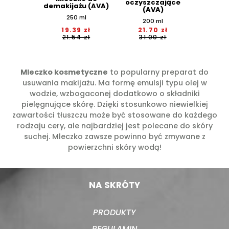
oczyszczające
demakijażu (AVA)
(AVA)
250 ml
200 ml
19.39 zł
21.70 zł
21.54 zł
31.00 zł
Mleczko kosmetyczne
to popularny preparat do
usuwania makijażu. Ma formę emulsji typu olej w
wodzie, wzbogaconej dodatkowo o składniki
pielęgnujące skórę. Dzięki stosunkowo niewielkiej
zawartości tłuszczu może być stosowane do każdego
rodzaju cery, ale najbardziej jest polecane do skóry
suchej. Mleczko zawsze powinno być zmywane z
powierzchni skóry wodą!
NA SKRÓTY
PRODUKTY
REGULAMIN