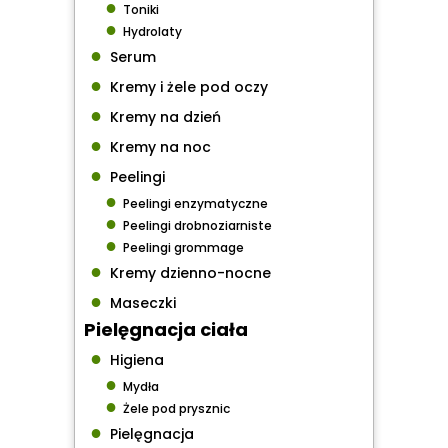
●
Toniki
●
Hydrolaty
●
Serum
●
Kremy i żele pod oczy
●
Kremy na dzień
●
Kremy na noc
●
Peelingi
●
Peelingi enzymatyczne
●
Peelingi drobnoziarniste
●
Peelingi grommage
●
Kremy dzienno-nocne
●
Maseczki
Pielęgnacja ciała
●
Higiena
●
Mydła
●
Żele pod prysznic
●
Pielęgnacja