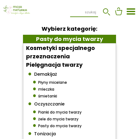
Wybierz kategorię:
Pasty do mycia twarzy
Kosmetyki specjalnego
przeznaczenia
Pielęgnacja twarzy
●
Demakijaż
●
Płyny micelane
●
mleczka
●
śmietanki
●
Oczyszczanie
●
Pianki do mycia twarzy
●
żele do mycia twarzy
●
Pasty do mycia twarzy
●
Tonizacja