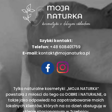
Szybki kontakt:
Telefon:
+48 608401759
E-mail:
kontakt@mojanaturka.pl
Tylko naturalne kosmetyki: „MOJA NATURKA”
powstała z miłości do tego co DOBRE i NATURALNE, a
także jako odpowiedź na zapotrzebowanie moich
lokalnych klientów, których na co dzień obsługuję w
sklepie stacjonarnym w Trzebnicy.